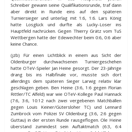
Schreiber gewann seine Qualifikationsrunde, traf dann
aber direkt in Runde eins auf den späteren
Turniersieger und unterlag mit 1:6, 1:6. Lars König
hatte Losglück und durfte als Lucky-Loser ins
Hauptfeld nachrücken. Gegen Thierry Grätz vom TuS
Wettbergen hatte der Edewechter beim 0:6, 0:6 aber
keine Chance.
(jzb) Für einen Lichtblick in einem aus Sicht der
Oldenburger durchwachsenen Turniergeschehen
hatte OTeV-Spieler Jan Heine gesorgt. Der 23-Jährige
drang bis ins Halbfinale vor, musste sich dort
allerdings dem späteren Sieger Larwig relativ klar
geschlagen geben. Ben Heine (3:6, 1:6 gegen Florian
Rittler/TC Alfeld) war wie OTeV-Kollege Paul Hannack
(7:6, 3:6, 10:12 nach zwei vergebenen Matchbällen
gegen Louis Keiner/Gütersloher TC) und Lennard
Zumbrock vom Polizei SV Oldenburg (3:6, 2:6 gegen
Guttau) in der ersten Runde rausgeflogen. Ole Heine
überstand zumindest sein Auftaktmatch (6:3, 6:4