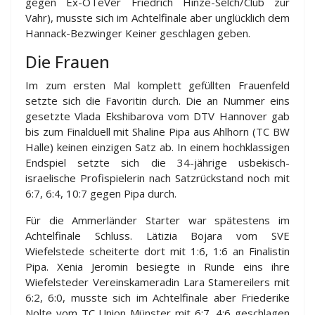
gegen Ex-OTeVer Friedrich Hinze-Selch/Club zur
Vahr), musste sich im Achtelfinale aber unglücklich dem
Hannack-Bezwinger Keiner geschlagen geben.
Die Frauen
Im zum ersten Mal komplett gefüllten Frauenfeld
setzte sich die Favoritin durch. Die an Nummer eins
gesetzte Vlada Ekshibarova vom DTV Hannover gab
bis zum Finalduell mit Shaline Pipa aus Ahlhorn (TC BW
Halle) keinen einzigen Satz ab. In einem hochklassigen
Endspiel setzte sich die 34-jährige usbekisch-
israelische Profispielerin nach Satzrückstand noch mit
6:7, 6:4, 10:7 gegen Pipa durch.
Für die Ammerländer Starter war spätestens im
Achtelfinale Schluss. Lätizia Bojara vom SVE
Wiefelstede scheiterte dort mit 1:6, 1:6 an Finalistin
Pipa. Xenia Jeromin besiegte in Runde eins ihre
Wiefelsteder Vereinskameradin Lara Stamereilers mit
6:2, 6:0, musste sich im Achtelfinale aber Friederike
Nolte vom TC Union Münster mit 6:7, 4:6 geschlagen