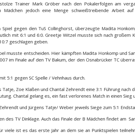
r stolze Trainer Mark Gröber nach den Pokalerfolgen am verg
n Mädchen jedoch eine Menge schweißtreibende Arbeit au
 Spiel gegen den TuS Collinghorst, überzeugte Madita Honkom
utlich mit 6:1 und 6:0. Greetje Witzel musste sich nach großem
d 10:7 geschlagen geben.
pel musste entscheiden. Hier kämpften Madita Honkomp und Sanne
7 im Finale auf den TV Bakum, der den Osnabrücker TC überras
 mit 5:1 gegen SC Spelle / Vehnhaus durch.
Tatje, Zoe Klaßen und Chantal Zehrendt eine 3:1 Führung nach d
tung. Chantal gelang es, ein fast verlorenes Match in einen Sie
Zehrendt und Jürgens Tatje/ Weber jeweils Siege zum 5:1 Endsta
chen des TV Dinklage. Auch das Finale der B Mädchen findet am Sa
ür viele ist es das erste Jahr an dem sie an Punktspielen teilneh