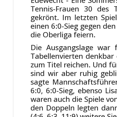
Tennis-Frauen 30 des T
gekrönt. Im letzten Spi
einen 6:0-Sieg gegen den
die Oberliga feiern.
Die Ausgangslage war 
Tabellenvierten denkbar 
zum Titel reichen. Und fü
sind wir aber ruhig geb
sagte Mannschaftsführe
6:0, 6:0-Sieg, ebenso Li
waren auch die Spiele von 
den Doppeln legten dan
(4:6, 6:3, 11:9) weitere Si