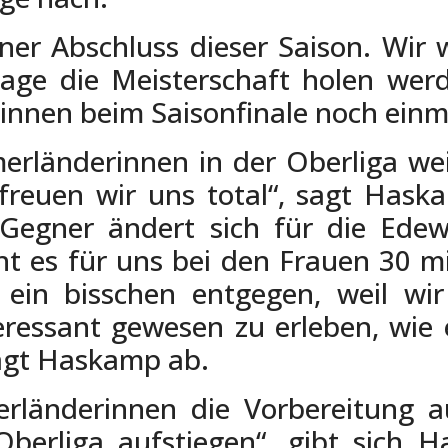
ner Abschluss dieser Saison. Wir 
lage die Meisterschaft holen wer
erinnen beim Saisonfinale noch ein
rländerinnen in der Oberliga weit
freuen wir uns total“, sagt Haska
Gegner ändert sich für die Edewe
ht es für uns bei den Frauen 30 m
in bisschen entgegen, weil wir 
eressant gewesen zu erleben, wie 
wägt Haskamp ab.
länderinnen die Vorbereitung au
Oberliga aufstiegen“, gibt sich 